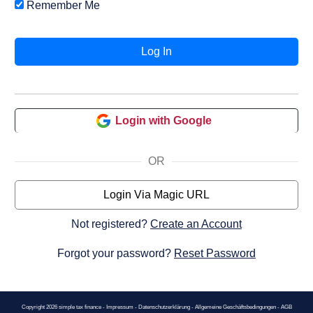
Remember Me
Login with Google
OR
Login Via Magic URL
Not registered?
Create an Account
Forgot your password?
Reset Password
Copyright
2026
simple tax finance -
Impressum
-
Datenschutzerklärung
-
Allgemeine Geschäftsbedingungen
-
AGB