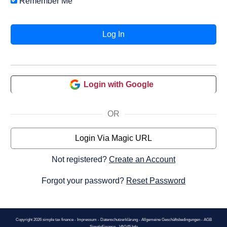
Remember Me
Login with Google
OR
Login Via Magic URL
Not registered?
Create an Account
Forgot your password?
Reset Password
Copyright
2026
simple tax finance -
Impressum
-
Datenschutzerklärung
-
Allgemeine Geschäftsbedingungen
-
AGB
SimpleFinance
-
VAG45 Info