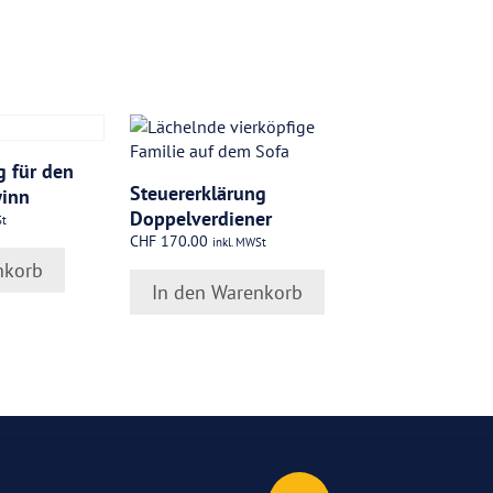
g für den
Steuererklärung
inn
Doppelverdiener
St
CHF
170.00
inkl. MWSt
nkorb
In den Warenkorb