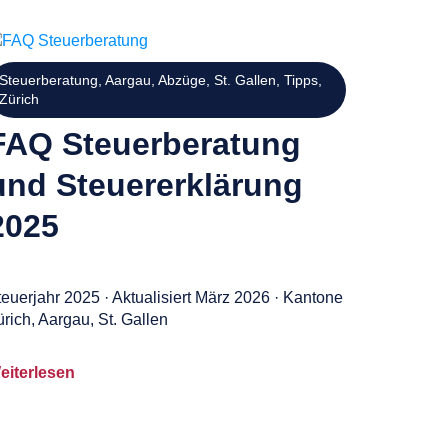
Steuerberatung
,
Aargau
,
Abzüge
,
St. Gallen
,
Tipps
,
Zürich
FAQ Steuerberatung
und Steuererklärung
2025
teuerjahr 2025 · Aktualisiert März 2026 · Kantone
rich, Aargau, St. Gallen
eiterlesen