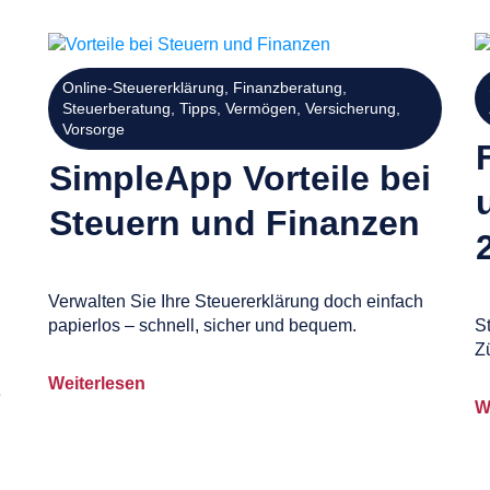
Online-Steuererklärung
,
Finanzberatung
,
Steuerberatung
,
Tipps
,
Vermögen
,
Versicherung
,
Vorsorge
SimpleApp Vorteile bei
Steuern und Finanzen
Verwalten Sie Ihre Steuererklärung doch einfach
papierlos – schnell, sicher und bequem.
S
Zü
Weiterlesen
e
W