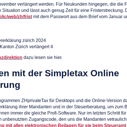
vember verlängert werden. Für Neukunden hingegen, die die Fri
 Situation und lässt auch genug Zeit für eine Fristerstreckung.
lic/web/zh/frist
mit dem Passwort aus dem Brief vom Januar 
 Kanton Zürich verlängert 4
zdirektion
dazu lesen sie hier.
en mit der Simpletax Online
ärung
ogrammen ZHprivateTax für Desktops und die Online-Version 
rerklärung ihrer Mandanten und in der Steuerberatung, um zum 
nen immer die gleiche Profi-Software. Nur im letzten Schritt für
m unbenutzten Zugangscode, den uns die Mandanten vetraulich 
ng mit allen elektronischen Beilagen für sie beim Steueram