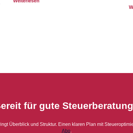
Weiterlesen
e
W
ereit für gute Steuerberatun
bringt Überblick und Struktur. Einen klaren Plan mit Steueropti
Abo
.