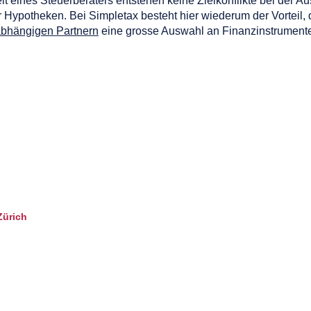
t eines Steuerberaters entstehen keine Zielkonflikte bei der 
 Hypotheken. Bei Simpletax besteht hier wiederum der Vorteil, 
bhängigen Partnern
eine grosse Auswahl an Finanzinstrumente
Zürich