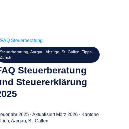
Steuerberatung
,
Aargau
,
Abzüge
,
St. Gallen
,
Tipps
,
Zürich
FAQ Steuerberatung
und Steuererklärung
2025
teuerjahr 2025 · Aktualisiert März 2026 · Kantone
rich, Aargau, St. Gallen